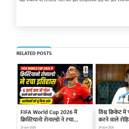
वहीं एम्बाप्पे भी लगातार गोल कर इस ऐतिहासिक दौड़ को और रोमांचक 
RELATED POSTS
FIFA World Cup 2026 में
विश्व क्रिकेट म
क्रिस्टियानो रोनाल्डो ने रचा
करने वाले रोहि
इतिहास, 6 वर्ल्ड कप में गोल करने
पद्मश्री सम्मान, रा
25-Jun-2026
24-Jun-2026