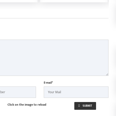
ित
गोल दागकर बना सकते हैं ये 3 बड़े
व
रिकॉर्ड
क
स
E-mail*
Click on the image to reload
SUBMIT