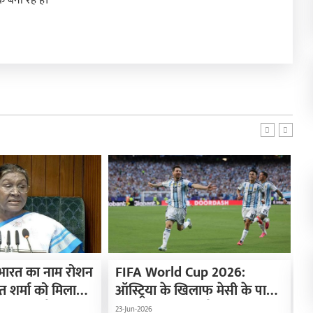
बना रहे हैं।
ें भारत का नाम रोशन
FIFA World Cup 2026:
F
त शर्मा को मिला
ऑस्ट्रिया के खिलाफ मेसी के पास
र
ष्ट्रपति द्रौपदी मुर्मू
इतिहास रचने का मौका, सिर्फ एक
स
23-Jun-2026
11