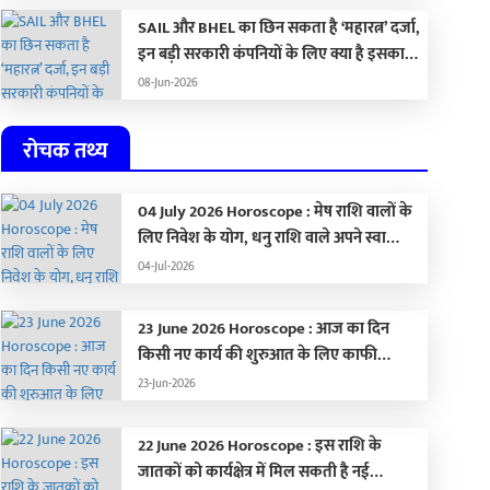
्यक्तिगत रिकॉर्ड नहीं, तीसरा विश्व
दूसरे और प्रियंका तीसरे स्
SAIL और BHEL का छिन सकता है ‘महारत्न’ दर्जा,
प खिताब जीतना है सबसे बड़ा
देखें टॉप 10 लिस्ट
इन बड़ी सरकारी कंपनियों के लिए क्या है इसका
पना
मतलब…
08-Jun-2026
रोचक तथ्य
04 July 2026 Horoscope : मेष राशि वालों के
लिए निवेश के योग, धनु राशि वाले अपने स्वास्थ्य
का रखें ध्यान,
04-Jul-2026
23 June 2026 Horoscope : आज का दिन
किसी नए कार्य की शुरुआत के लिए काफी
अनुकूल, जानिए अपना राशिफल …
23-Jun-2026
22 June 2026 Horoscope : इस राशि के
जातकों को कार्यक्षेत्र में मिल सकती है नई