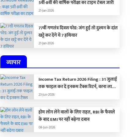
5वीं-8वीं की वार्षिक परीक्षा का टाइम टेबल जारी
21-Jan-2026
77वीं गणतंत्र दिवस परेड: जंग हुई तो दुश्मन के दांत
खट्टे कर देंगे ये 7 हथियार
21-Jan-2026
व्यापार
Income Tax Return 2026 Filing : 31 जुलाई
तक फाइल कर दें इनकम टैक्स रिटर्न, वरना लाखों
का लगेगा जुर्माना
23-Jun-2026
होम लोन लेने वालों के लिए राहत, RBI के फैसले
IFA World Cup 2026: पेले का
विराट कोहली बने भारत क
के बाद EMI पर नहीं बढ़ेगा दबाव
िकॉर्ड तोड़ने के करीब फ्रांस के
वैल्युएबल पर्सनैलिटी: ₹3
08-Jun-2026
्टार स्ट्राइकर एमबापे, कहा-
करोड़ पहुंची ब्रांड वैल्यू, 
-Jun-2026
10-Jun-2026