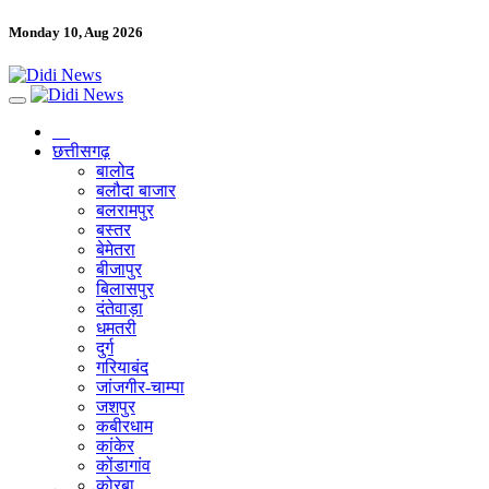
Monday 10, Aug 2026
छत्तीसगढ़
बालोद
बलौदा बाजार
बलरामपुर
बस्तर
बेमेतरा
बीजापुर
बिलासपुर
दंतेवाड़ा
धमतरी
दुर्ग
गरियाबंद
जांजगीर-चाम्पा
जशपुर
कबीरधाम
कांकेर
कोंडागांव
कोरबा