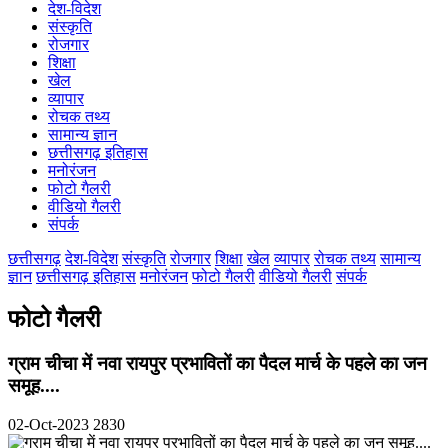
देश-विदेश
कोरिया
संस्कृति
महासमुंद
रोजगार
मुंगेली
शिक्षा
नारायणपुर
खेल
रायगढ़
व्यापार
रायपुर
रोचक तथ्य
राजनांदगांव
सामान्य ज्ञान
सुकमा
छत्तीसगढ़ इतिहास
सूरजपुर
मनोरंजन
सरगुजा
फोटो गैलरी
गौरेला पेंड्रा मरवाही
वीडियो गैलरी
खैरागढ़-छुईखदान-गंडई
संपर्क
मोहला मानपुर चौकी
सारंगढ़-बिलाईगढ़
छत्तीसगढ़
देश-विदेश
संस्कृति
रोजगार
शिक्षा
खेल
व्यापार
रोचक तथ्य
सामान्य
मनेन्द्रगढ़ – चिरिमिरी – भरतपुर
ज्ञान
छत्तीसगढ़ इतिहास
मनोरंजन
फोटो गैलरी
वीडियो गैलरी
संपर्क
सक्ति
फोटो गैलरी
ग्राम चीचा में नवा रायपुर प्रभावितों का पैदल मार्च के पहले का जन
समूह....
02-Oct-2023
2830