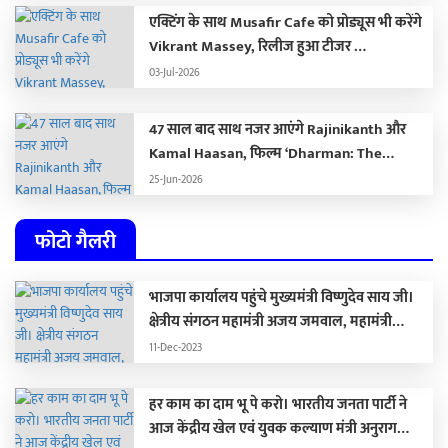
एक्टिंग के साथ Musafir Cafe को प्रोड्यूस भी करेंगे
Vikrant Massey, रिलीज हुआ टीजर …
03-Jul-2026
47 साल बाद साथ नजर आएंगे Rajinikanth और
Kamal Haasan, फिल्म ‘Dharman: The
Deadly Doctor’ से सामने आया खौफनाक फर्स्ट
25-Jun-2026
लुक …
फोटो गैलरी
भाजपा कार्यालय पहुंचे मुख्यमंत्री विष्णुदेव साय जी।
क्षेत्रीय संगठन महामंत्री अजय जमवाल, महामंत्री
संगठन पवन साय जी पूर्व मंत्री संगठन रामप्रताप जी से
11-Dec-2023
मिले।
हर काम का दाम भू पे करो। भारतीय जनता पार्टी ने
आज केंद्रीय खेल एवं युवक कल्याण मंत्री अनुराग