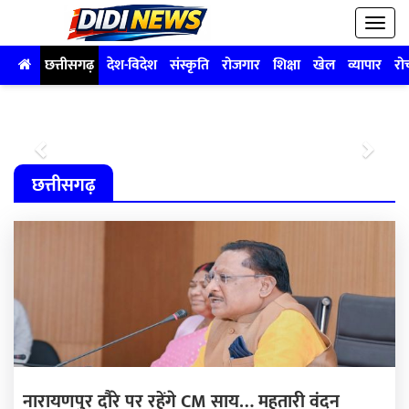
छत्तीसगढ़
देश-विदेश
संस्कृति
रोजगार
शिक्षा
खेल
व्यापार
रो
Previous
Next
छत्तीसगढ़
नारायणपुर दौरे पर रहेंगे CM साय… महतारी वंदन