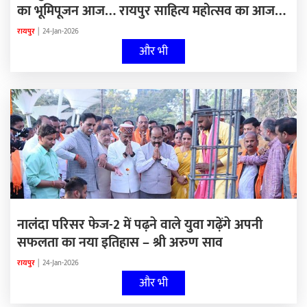
का भूमिपूजन आज… रायपुर साहित्य महोत्सव का आज
दूसरा दिन… चुनावी वादे व मोदी की गारंटी से पलट गई
रायपुर
|
24-Jan-2026
भाजपा सरकार : कांग्रेस…
और भी
नालंदा परिसर फेज-2 में पढ़ने वाले युवा गढ़ेंगे अपनी
सफलता का नया इतिहास – श्री अरुण साव
रायपुर
|
24-Jan-2026
और भी