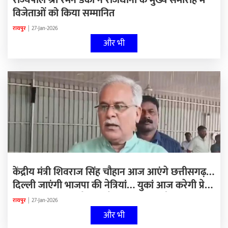
राज्यपाल श्री रमेन डेका ने राजधानी के मुख्य समारोह में
विजेताओं को किया सम्मानित
रायपुर
|
27-Jan-2026
और भी
केंद्रीय मंत्री शिवराज सिंह चौहान आज आएंगे छत्तीसगढ़…
दिल्ली जाएंगी भाजपा की नेत्रियां… युकां आज करेगी प्रेस
कॉन्फ्रेंस… दिल्ली दौरे से लौटेंगे बघेल और बैज…
रायपुर
|
27-Jan-2026
और भी