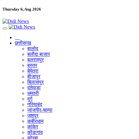
Thursday 6, Aug 2026
छत्तीसगढ़
बालोद
बलौदा बाजार
बलरामपुर
बस्तर
बेमेतरा
बीजापुर
बिलासपुर
दंतेवाड़ा
धमतरी
दुर्ग
गरियाबंद
जांजगीर-चाम्पा
जशपुर
कबीरधाम
कांकेर
कोंडागांव
कोरबा