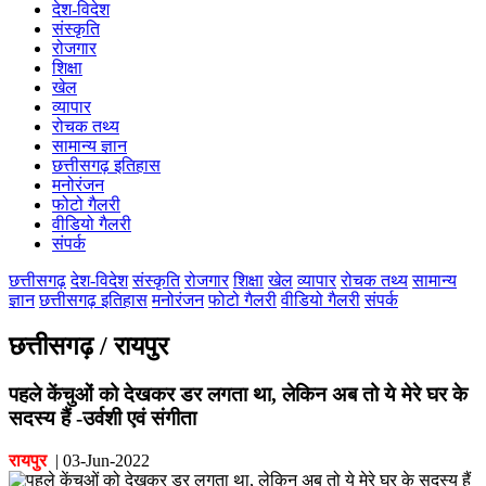
देश-विदेश
कोरिया
संस्कृति
महासमुंद
रोजगार
मुंगेली
शिक्षा
नारायणपुर
खेल
रायगढ़
व्यापार
रायपुर
रोचक तथ्य
राजनांदगांव
सामान्य ज्ञान
सुकमा
छत्तीसगढ़ इतिहास
सूरजपुर
मनोरंजन
सरगुजा
फोटो गैलरी
गौरेला पेंड्रा मरवाही
वीडियो गैलरी
खैरागढ़-छुईखदान-गंडई
संपर्क
मोहला मानपुर चौकी
सारंगढ़-बिलाईगढ़
छत्तीसगढ़
देश-विदेश
संस्कृति
रोजगार
शिक्षा
खेल
व्यापार
रोचक तथ्य
सामान्य
मनेन्द्रगढ़ – चिरिमिरी – भरतपुर
ज्ञान
छत्तीसगढ़ इतिहास
मनोरंजन
फोटो गैलरी
वीडियो गैलरी
संपर्क
सक्ति
छत्तीसगढ़ / रायपुर
पहले केंचुओं को देखकर डर लगता था, लेकिन अब तो ये मेरे घर के
सदस्य हैं -उर्वशी एवं संगीता
रायपुर
|
03-Jun-2022