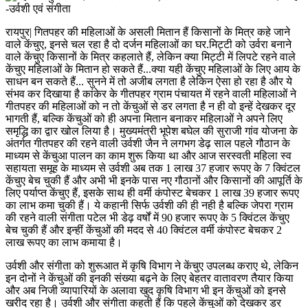
रायपुर| गितपहर की महिलाओं के असली मितान हैं किसानों के मित्र कहे जाने
वाले केंचुए, इनसे चल रहा है दो दर्जन महिलाओं का घर.मिट्टी को उर्वरा बनाने
वाले केंचुए किसानों के मित्र कहलाते हैं, लेकिन क्या मिट्टी में लिपटे रहने वाले
केंचुए महिलाओं के मितान हो सकते हैं...क्या यही केंचुए महिलाओं के लिए आय के
साधन बन सकते हैं... सुनने में तो अजीब लगता है लेकिन ऐसा हो रहा है और ये
संभव कर दिखाया है कांकेर के गीतपहर ग्राम पंचायत में रहने वाली महिलाओं ने
गीतपहर की महिलाओं को न तो केंचुओं से डर लगता है न ही वो इन्हें देखकर दूर
भागती हैं, बल्कि केंचुओं को ही अपना मितान बनाकर महिलाओं ने अपने लिए
समृद्धि का द्वार खोल लिया है। मुख्यमंत्री भूपेश बघेल की सुराजी गांव योजना के
अंतर्गत गीतपहर की रहने वाली उर्वशी जैन ने लगभग डेढ़ साल पहले गौठान के
माध्यम से केंचुआ पालन का काम शुरू किया था और आज सरस्वती महिला स्व
सहायता समूह के माध्यम से उर्वशी अब तक 1 लाख 37 हजार रूपए के 7 क्विंटल
केंचुए बेच चुकी हैं और अभी भी इनके पास नए गौठानों और किसानों की आपूर्ति के
लिए पर्याप्त केंचुए हैं, इसके साथ ही वर्मी कंपोस्ट बेचकर 1 लाख 39 हजार रूपए
का लाभ कमा चुकी हैं। ये कहानी सिर्फ उर्वशी की ही नही है बल्कि जेपरा ग्राम
की रहने वाली संगीता पटेल भी डेढ़ वर्षों में 90 हजार रूपए के 5 क्विंटल केंचुए
बेच चुकी हैं और इन्हीं केंचुओं की मदद से 40 क्विंटल वर्मी कंपोस्ट बेचकर 2
लाख रूपए का लाभ कमाया है।
उर्वशी और संगीता को शुरूआत में कृषि विभाग ने केंचुए उपलब्ध कराए थे, लेकिन
इन दोनों ने केंचुओं की इनकी संख्या बढ़ने के लिए बेहतर वातावरण तैयार किया
और अब निजी व्यापारियों के अलावा खुद कृषि विभाग भी इन केंचुओं को इनसे
खरीद रहा है। उर्वशी और संगीता कहती हैं कि पहले केंचुओं को देखकर डर