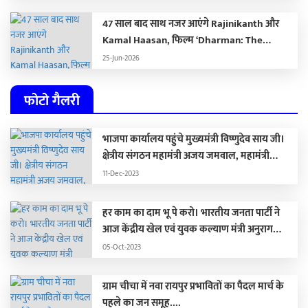
47 साल बाद साथ नजर आएंगे Rajinikanth और
Kamal Haasan, फिल्म ‘Dharman: The
Deadly Doctor’ से सामने आया खौफनाक फर्स्ट
25-Jun-2026
लुक …
फोटो गैलरी
भाजपा कार्यालय पहुंचे मुख्यमंत्री विष्णुदेव साय जी।
क्षेत्रीय संगठन महामंत्री अजय जमवाल, महामंत्री
संगठन पवन साय जी पूर्व मंत्री संगठन रामप्रताप जी से
11-Dec-2023
मिले।
हर काम का दाम भू पे करो। भारतीय जनता पार्टी ने
आज केंद्रीय खेल एवं युवक कल्याण मंत्री अनुराग
ठाकुर की पत्रवार्ता में भ्रष्टाचार स्कैनर लॉन्च किया। इस
05-Oct-2023
स्कैनर के माध्यम से भूपेश बघेल के सभी भ्रष्टाचार
बीजेपी जन-जन तक पहुंचाएगी।
ग्राम चीचा में नवा रायपुर प्रभावितों का पैदल मार्च के
पहले का जन समूह....