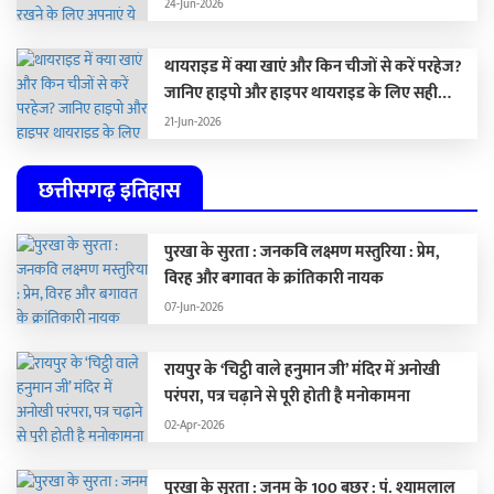
विकल्प …
24-Jun-2026
थायराइड में क्या खाएं और किन चीजों से करें परहेज?
जानिए हाइपो और हाइपर थायराइड के लिए सही
डाइट
21-Jun-2026
छत्तीसगढ़ इतिहास
पुरखा के सुरता : जनकवि लक्ष्मण मस्तुरिया : प्रेम,
विरह और बगावत के क्रांतिकारी नायक
07-Jun-2026
रायपुर के ‘चिट्ठी वाले हनुमान जी’ मंदिर में अनोखी
परंपरा, पत्र चढ़ाने से पूरी होती है मनोकामना
02-Apr-2026
पुरखा के सुरता : जनम के 100 बछर : पं. श्यामलाल