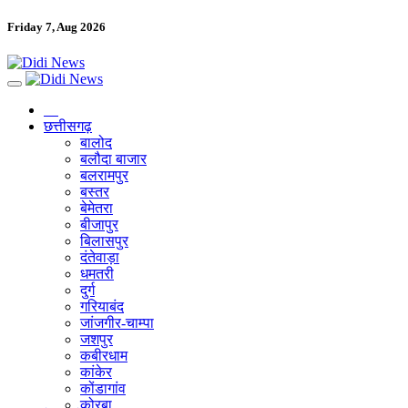
Friday 7, Aug 2026
छत्तीसगढ़
बालोद
बलौदा बाजार
बलरामपुर
बस्तर
बेमेतरा
बीजापुर
बिलासपुर
दंतेवाड़ा
धमतरी
दुर्ग
गरियाबंद
जांजगीर-चाम्पा
जशपुर
कबीरधाम
कांकेर
कोंडागांव
कोरबा