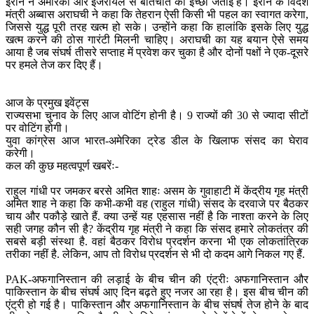
ईरान ने अमेरिका और इजरायल से बातचीत की इच्छा जताई है। ईरान के विदेश
मंत्री अब्बास अराघची ने कहा कि तेहरान ऐसी किसी भी पहल का स्वागत करेगा,
जिससे युद्ध पूरी तरह खत्म हो सके। उन्होंने कहा कि हालांकि इसके लिए युद्ध
खत्म करने की ठोस गारंटी मिलनी चाहिए। अराघची का यह बयान ऐसे समय
आया है जब संघर्ष तीसरे सप्ताह में प्रवेश कर चुका है और दोनों पक्षों ने एक-दूसरे
पर हमले तेज कर दिए हैं।
आज के प्रमुख इवेंट्स
राज्यसभा चुनाव के लिए आज वोटिंग होनी है। 9 राज्यों की 30 से ज्यादा सीटों
पर वोटिंग होगी।
युवा कांग्रेस आज भारत-अमेरिका ट्रेड डील के खिलाफ संसद का घेराव
करेगी।
कल की कुछ महत्वपूर्ण खबरेंः-
राहुल गांधी पर जमकर बरसे अमित शाहः असम के गुवाहाटी में केंद्रीय गृह मंत्री
अमित शाह ने कहा कि कभी-कभी वह (राहुल गांधी) संसद के दरवाजे पर बैठकर
चाय और पकौड़े खाते हैं. क्या उन्हें यह एहसास नहीं है कि नाश्ता करने के लिए
सही जगह कौन सी है? केंद्रीय गृह मंत्री ने कहा कि संसद हमारे लोकतंत्र की
सबसे बड़ी संस्था है. वहां बैठकर विरोध प्रदर्शन करना भी एक लोकतांत्रिक
तरीका नहीं है. लेकिन, आप तो विरोध प्रदर्शन से भी दो कदम आगे निकल गए हैं.
PAK-अफगानिस्तान की लड़ाई के बीच चीन की एंट्रीः अफगानिस्तान और
पाकिस्तान के बीच संघर्ष आए दिन बढ़ते हुए नजर आ रहा है। इस बीच चीन की
एंट्री हो गई है। पाकिस्तान और अफगानिस्तान के बीच संघर्ष तेज होने के बाद