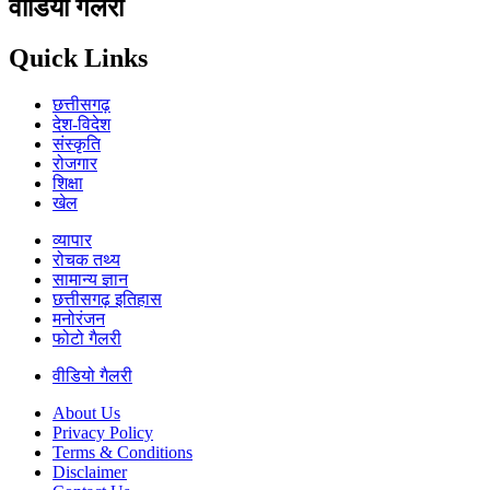
वीडियो गैलरी
Quick Links
छत्तीसगढ़
देश-विदेश
संस्कृति
रोजगार
शिक्षा
खेल
व्यापार
रोचक तथ्य
सामान्य ज्ञान
छत्तीसगढ़ इतिहास
मनोरंजन
फोटो गैलरी
वीडियो गैलरी
About Us
Privacy Policy
Terms & Conditions
Disclaimer