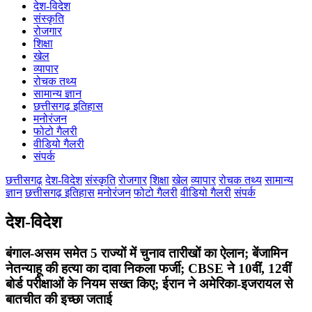
देश-विदेश
कोरिया
संस्कृति
महासमुंद
रोजगार
मुंगेली
शिक्षा
नारायणपुर
खेल
रायगढ़
व्यापार
रायपुर
रोचक तथ्य
राजनांदगांव
सामान्य ज्ञान
सुकमा
छत्तीसगढ़ इतिहास
सूरजपुर
मनोरंजन
सरगुजा
फोटो गैलरी
गौरेला पेंड्रा मरवाही
वीडियो गैलरी
खैरागढ़-छुईखदान-गंडई
संपर्क
मोहला मानपुर चौकी
सारंगढ़-बिलाईगढ़
छत्तीसगढ़
देश-विदेश
संस्कृति
रोजगार
शिक्षा
खेल
व्यापार
रोचक तथ्य
सामान्य
मनेन्द्रगढ़ – चिरिमिरी – भरतपुर
ज्ञान
छत्तीसगढ़ इतिहास
मनोरंजन
फोटो गैलरी
वीडियो गैलरी
संपर्क
सक्ति
देश-विदेश
बंगाल-असम समेत 5 राज्यों में चुनाव तारीखों का ऐलान; बेंजामिन
नेतन्याहू की हत्या का दावा निकला फर्जी; CBSE ने 10वीं, 12वीं
बोर्ड परीक्षाओं के नियम सख्त किए; ईरान ने अमेरिका-इजरायल से
बातचीत की इच्छा जताई