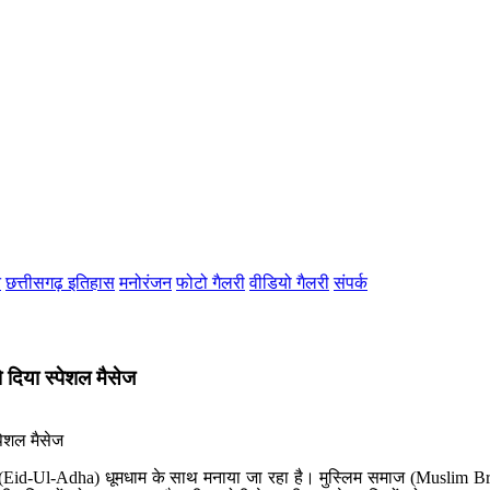
न
छत्तीसगढ़ इतिहास
मनोरंजन
फोटो गैलरी
वीडियो गैलरी
संपर्क
 दिया स्पेशल मैसेज
-Ul-Adha) धूमधाम के साथ मनाया जा रहा है। मुस्लिम समाज (Muslim Brothe