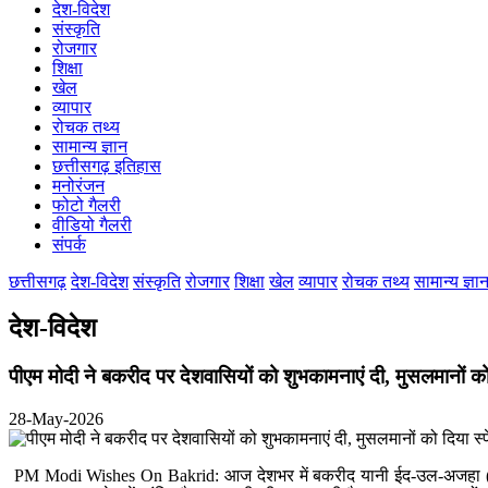
देश-विदेश
कोरिया
संस्कृति
महासमुंद
रोजगार
मुंगेली
शिक्षा
नारायणपुर
खेल
रायगढ़
व्यापार
रायपुर
रोचक तथ्य
राजनांदगांव
सामान्य ज्ञान
सुकमा
छत्तीसगढ़ इतिहास
सूरजपुर
मनोरंजन
सरगुजा
फोटो गैलरी
गौरेला पेंड्रा मरवाही
वीडियो गैलरी
खैरागढ़-छुईखदान-गंडई
संपर्क
मोहला मानपुर चौकी
सारंगढ़-बिलाईगढ़
छत्तीसगढ़
देश-विदेश
संस्कृति
रोजगार
शिक्षा
खेल
व्यापार
रोचक तथ्य
सामान्य ज्ञा
मनेन्द्रगढ़ – चिरिमिरी – भरतपुर
सक्ति
देश-विदेश
पीएम मोदी ने बकरीद पर देशवासियों को शुभकामनाएं दी, मुसलमानों को
28-May-2026
PM Modi Wishes On Bakrid: आज देशभर में बकरीद यानी ईद-उल-अजहा (Eid