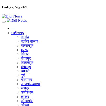
Friday 7, Aug 2026
छत्तीसगढ़
बालोद
बलौदा बाजार
बलरामपुर
बस्तर
बेमेतरा
बीजापुर
बिलासपुर
दंतेवाड़ा
धमतरी
दुर्ग
गरियाबंद
जांजगीर-चाम्पा
जशपुर
कबीरधाम
कांकेर
कोंडागांव
कोरबा