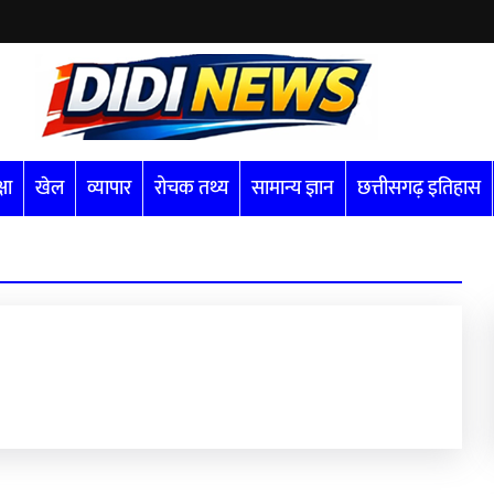
्षा
खेल
व्यापार
रोचक तथ्य
सामान्य ज्ञान
छत्तीसगढ़ इतिहास