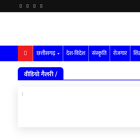
छत्तीसगढ़
देश-विदेश
संस्कृति
रोजगार
शिक
वीडियो गैलरी /
|