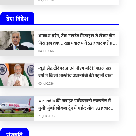
03-Jul-2026
कलेक्टोरेट…
देश-विदेश
आकाश तरंग, टैंक गाइडेड मिसाइल से लेकर ड्रोन-
मिसाइल तक… रक्षा मंत्रालय ने 52 हजार करोड़ के
हथियार खरीदने की मंजूरी दी
04-Jul-2026
न्यूजीलैंड दौरे पर जाएंगे पीएम मोदीः पिछले 40
वर्षों में किसी भारतीय प्रधानमंत्री की पहली यात्रा
03-Jul-2026
Air India की फ्लाइट पाकिस्तानी एयरस्पेस में
घुसी; मुंबई लोकल ट्रेन में मर्डर; सोना 32 हजार और
चांदी 1.59 लाख रुपए सस्ती
25-Jun-2026
संस्कृति