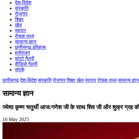
देश-विदेश
कोरिया
संस्कृति
महासमुंद
रोजगार
मुंगेली
शिक्षा
नारायणपुर
खेल
रायगढ़
व्यापार
रायपुर
रोचक तथ्य
राजनांदगांव
सामान्य ज्ञान
सुकमा
छत्तीसगढ़ इतिहास
सूरजपुर
मनोरंजन
सरगुजा
फोटो गैलरी
गौरेला पेंड्रा मरवाही
वीडियो गैलरी
खैरागढ़-छुईखदान-गंडई
संपर्क
मोहला मानपुर चौकी
सारंगढ़-बिलाईगढ़
छत्तीसगढ़
देश-विदेश
संस्कृति
रोजगार
शिक्षा
खेल
व्यापार
रोचक तथ्य
सामान्य ज्ञा
मनेन्द्रगढ़ – चिरिमिरी – भरतपुर
सक्ति
सामान्य ज्ञान
ज्येष्ठ कृष्ण चतुर्थी आज:गणेश जी के साथ शिव जी और शुक्र ग्रह की
16 May 2025