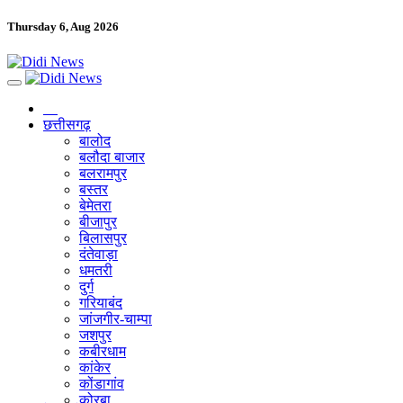
Thursday 6, Aug 2026
छत्तीसगढ़
बालोद
बलौदा बाजार
बलरामपुर
बस्तर
बेमेतरा
बीजापुर
बिलासपुर
दंतेवाड़ा
धमतरी
दुर्ग
गरियाबंद
जांजगीर-चाम्पा
जशपुर
कबीरधाम
कांकेर
कोंडागांव
कोरबा