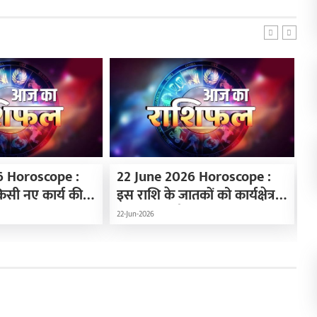
6 Horoscope :
22 June 2026 Horoscope :
2
सी नए कार्य की
इस राशि के जातकों को कार्यक्षेत्र में
ऐ
ए काफी अनुकूल,
मिल सकती है नई जिम्मेदारी,
औ
22-Jun-2026
21
राशिफल …
जानिए अपना राशिफल
र