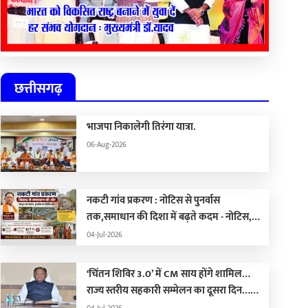
छत्तीसगढ़
भाजपा निकालेगी तिरंगा यात्रा.
06-Aug-2026
नकटी गांव प्रकरण : नोटिस से पुनर्वास
तक,समाधान की दिशा में बढ़ते कदम - नोटिस,
कार्रवाई, पुनर्वास और राजनीति का सच
04-Jul-2026
‘चिंतन शिविर 3.0’ में CM साय होंगे शामिल…
राज्य स्तरीय सहकारी सम्मेलन का दूसरा दिन…
भोरमदेव ईको ट्रेल 2026 आज से शुरू…