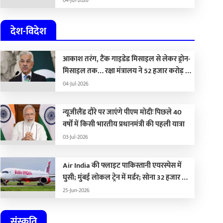
04-Jul-2026
देश-विदेश
आकाश तरंग, टैंक गाइडेड मिसाइल से लेकर ड्रोन-
मिसाइल तक… रक्षा मंत्रालय ने 52 हजार करोड़ के
हथियार खरीदने की मंजूरी दी
04-Jul-2026
न्यूजीलैंड दौरे पर जाएंगे पीएम मोदीः पिछले 40
वर्षों में किसी भारतीय प्रधानमंत्री की पहली यात्रा
03-Jul-2026
Air India की फ्लाइट पाकिस्तानी एयरस्पेस में
घुसी; मुंबई लोकल ट्रेन में मर्डर; सोना 32 हजार और
चांदी 1.59 लाख रुपए सस्ती
25-Jun-2026
संस्कृति