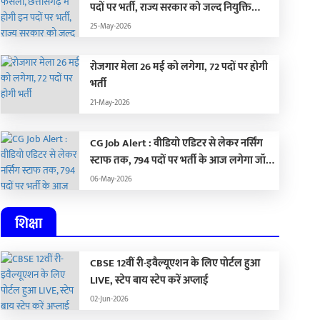
पदों पर भर्ती, राज्य सरकार को जल्द नियुक्ति
प्रक्रिया पूरा करने के दिए निर्देश…
25-May-2026
रोजगार मेला 26 मई को लगेगा, 72 पदों पर होगी
भर्ती
21-May-2026
CG Job Alert : वीडियो एडिटर से लेकर नर्सिंग
स्टाफ तक, 794 पदों पर भर्ती के आज लगेगा जॉब
1 June 2026 Horoscope :
10 June 2026 Horosco
फेयर
06-May-2026
सा रहेगा आज राशियों का हाल
इस राशि के जातकों को कार्यक्ष
र ग्रहों की चाल, जानिए अपना
सफलता मिलने के बन रहे है
-Jun-2026
10-Jun-2026
शिक्षा
ाशिफल
जानिए अपना राशिफल …
CBSE 12वीं री-इवैल्यूएशन के लिए पोर्टल हुआ
LIVE, स्टेप बाय स्टेप करें अप्लाई
02-Jun-2026