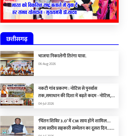
छत्तीसगढ़
भाजपा निकालेगी तिरंगा यात्रा.
06-Aug-2026
नकटी गांव प्रकरण : नोटिस से पुनर्वास
तक,समाधान की दिशा में बढ़ते कदम - नोटिस,
कार्रवाई, पुनर्वास और राजनीति का सच
04-Jul-2026
‘चिंतन शिविर 3.0’ में CM साय होंगे शामिल…
राज्य स्तरीय सहकारी सम्मेलन का दूसरा दिन…
भोरमदेव ईको ट्रेल 2026 आज से शुरू…