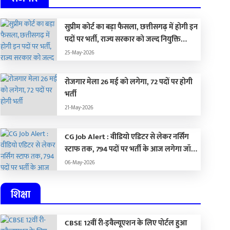
सुप्रीम कोर्ट का बड़ा फैसला, छत्तीसगढ़ में होगी इन
पदों पर भर्ती, राज्य सरकार को जल्द नियुक्ति
प्रक्रिया पूरा करने के दिए निर्देश…
25-May-2026
रोजगार मेला 26 मई को लगेगा, 72 पदों पर होगी
भर्ती
nternational Yoga Day
पीएम मोदी ने तोड़ा नेहरू क
21-May-2026
026: अंतरराष्ट्रीय योग दिवस पर
रिकॉर्ड; विराट सबसे वैल्य
ोलकाता के रेड रोड पर पीएम
पर्सनैलिटी; पीओके में पाकि
-Jun-2026
10-Jun-2026
CG Job Alert : वीडियो एडिटर से लेकर नर्सिंग
ोदी ने योग किया, बोले-70 की उम्र
सेना का खूनी खेल
स्टाफ तक, 794 पदों पर भर्ती के आज लगेगा जॉब
ें 50 जैसा दिखें, 40 साल की उम्र
फेयर
06-May-2026
ें 20 से ज्यादा लचीले हों
शिक्षा
CBSE 12वीं री-इवैल्यूएशन के लिए पोर्टल हुआ