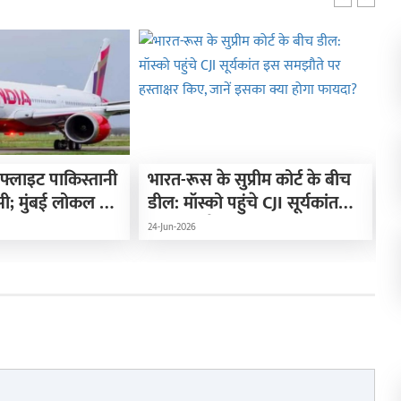
फ्लाइट पाकिस्तानी
भारत-रूस के सुप्रीम कोर्ट के बीच
I
सी; मुंबई लोकल ट्रेन
डील: मॉस्को पहुंचे CJI सूर्यकांत
2
ा 32 हजार और चांदी
इस समझौते पर हस्ताक्षर किए,
क
24-Jun-2026
21
ए सस्ती
जानें इसका क्या होगा फायदा?
म
म
म