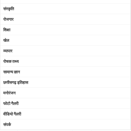
संस्कृति
दुर्ग
रोजगार
गरियाबंद
शिक्षा
जांजगीर-चाम्पा
खेल
जशपुर
व्यापार
कबीरधाम
रोचक तथ्य
कांकेर
सामान्य ज्ञान
कोंडागांव
छत्तीसगढ़ इतिहास
कोरबा
मनोरंजन
कोरिया
फोटो गैलरी
महासमुंद
वीडियो गैलरी
मुंगेली
संपर्क