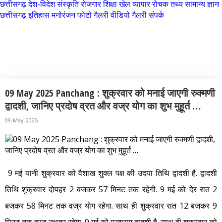
छत्तीसगढ़
देश-विदेश
संस्कृति
रोजगार
शिक्षा
खेल
व्यापार
रोचक तथ्य
सामान्य ज्ञान
नारायणपुर
छत्तीसगढ़ इतिहास
मनोरंजन
फोटो गैलरी
वीडियो गैलरी
संपर्क
रायगढ़
रायपुर
रोचक तथ्य
राजनांदगांव
सुकमा
09 May 2025 Panchang : शुक्रवार को मनाई जाएगी रुक्मणी
सूरजपुर
द्वादशी, जानिए प्रदोष व्रत और वज्र योग का शुभ मुहूर्त …
सरगुजा
09-May-2025
गौरेला पेंड्रा मरवाही
खैरागढ़-छुईखदान-गंडई
9 मई यानी शुक्रवार को वैशाख शुक्ल पक्ष की उदया तिथि द्वादशी है. द्वादशी
मोहला मानपुर चौकी
तिथि शुक्रवार दोपहर 2 बजकर 57 मिनट तक रहेगी. 9 मई को देर रात 2
सारंगढ़-बिलाईगढ़
बजकर 58 मिनट तक वज्र योग रहेगा. साथ ही शुक्रवार रात 12 बजकर 9
मनेन्द्रगढ़ – चिरिमिरी – भरतपुर