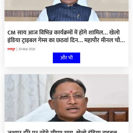
CM साय आज विभिन्न कार्यक्रमों में होंगे शामिल… खेलो
इंडिया ट्राइबल गेम्स का छठवां दिन… महापौर मीनल चौबे
अपने कार्यकाल का दूसरा बजट करेंगी पेश… अग्निवीर
रायपुर
|
30-Mar-2026
भर्ती के लिए आवेदन 1 अप्रैल तक
और भी