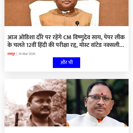
आज ओडिशा दौरे पर रहेंगे CM विष्णुदेव साय, पेपर लीक
के चलते 12वीं हिंदी की परीक्षा रद्द, मोस्ट वांटेड नक्सली
कमांडर पापा राव अपने 17 साथियों के साथ करेगा सरेंडर,
रायपुर
|
24-Mar-2026
कल रायुपर में होगा खेलो इंडिया ट्रायबल गेम्स का रंगारंग
और भी
शुभारंभ, उपमुख्यमंत्री साव आज लेंगे प्रेसवार्ता….