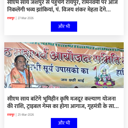
सीएम साय जशपुर से पहुंचेंगे रायपुर, रामनवमी पर आज
निकलेंगी भव्य झांकियां, पं. विजय शंकर मेहता देंगे
व्याख्यान, कोरबा में ‘हनुमंत कथा’ सुनाएंगे पंडित धीरेंद्र
रायपुर
|
27-Mar-2026
कृष्ण शास्त्री, कांग्रेस पहली बार पंचायत स्तर पर बनाएगी
और भी
समिति…
सीएम साय बांटेंगे भूमिहीन कृषि मजदूर कल्याण योजना
की राशि, ट्राइबल गेम्स का होगा आगाज, गृहमंत्री के सामने
सरेंडर करेगा कुख्यात नक्सली पापाराव, गांव पहुंच
रायपुर
|
25-Mar-2026
अभियान के जरिए पार्टी को मजबूत कर रहे दीपक बैज, बर्ड
और भी