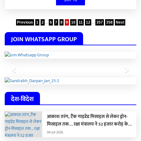
Previous
1
2
...
6
7
8
9
10
11
12
...
357
358
Next
JOIN WHATSAPP GROUP
Previous
Next
देश-विदेश
आकाश तरंग, टैंक गाइडेड मिसाइल से लेकर ड्रोन-
मिसाइल तक… रक्षा मंत्रालय ने 52 हजार करोड़ के
हथियार खरीदने की मंजूरी दी
04-Jul-2026