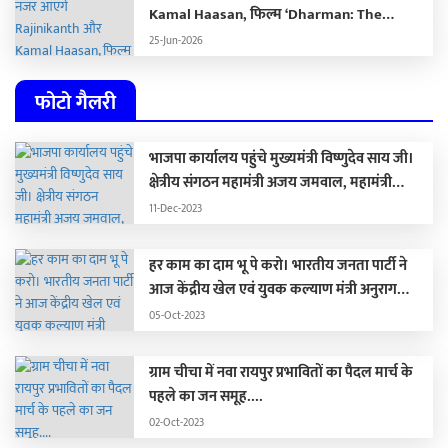
Kamal Haasan, फिल्म ‘Dharman: The
Deadly Doctor’ से सामने आया खौफनाक फर्स्ट
25-Jun-2026
लुक …
फोटो गैलरी
भाजपा कार्यालय पहुंचे मुख्यमंत्री विष्णुदेव साय जी।
क्षेत्रीय संगठन महामंत्री अजय जमवाल, महामंत्री
संगठन पवन साय जी पूर्व मंत्री संगठन रामप्रताप जी से
11-Dec-2023
मिले।
हर काम का दाम भू पे करो। भारतीय जनता पार्टी ने
आज केंद्रीय खेल एवं युवक कल्याण मंत्री अनुराग
ठाकुर की पत्रवार्ता में भ्रष्टाचार स्कैनर लॉन्च किया। इस
05-Oct-2023
स्कैनर के माध्यम से भूपेश बघेल के सभी भ्रष्टाचार
बीजेपी जन-जन तक पहुंचाएगी।
ग्राम चीचा में नवा रायपुर प्रभावितों का पैदल मार्च के
पहले का जन समूह....
02-Oct-2023