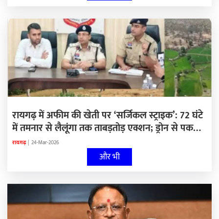
फ्लू की पुष्टि के बाद अलर्ट मोड पर प्रशासन, शराब को
प्लास्टिक बोतलों में बेचने का विरोध…
रायगढ़ में अफीम की खेती पर ‘सर्जिकल स्ट्राइक’: 72 घंटे
में तमनार से लैलूंगा तक ताबड़तोड़ एक्शन; ड्रोन से पकड़ी
गई 2 करोड़ की फसल
रायगढ़
|
24-Mar-2026
और भी