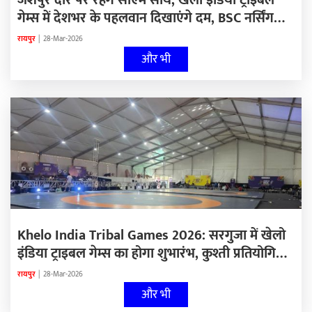
जशपुर दौरे पर रहेंगे सीएम साय, खेलो इंडिया ट्राइबल
गेम्स में देशभर के पहलवान दिखाएंगे दम, BSC नर्सिंग
प्रवेश परीक्षा के लिए आवेदन शुरू, अग्निवीर भर्ती के लिए
रायपुर
|
28-Mar-2026
ऑनलाइन निःशुल्क कोचिंग…
और भी
Khelo India Tribal Games 2026: सरगुजा में खेलो
इंडिया ट्राइबल गेम्स का होगा शुभारंभ, कुश्ती प्रतियोगिता
में 144 पहलवान दिखाएंगे दमखम
रायपुर
|
28-Mar-2026
और भी