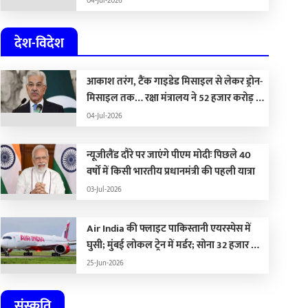
04-Jul-2026
देश-विदेश
आकाश तरंग, टैंक गाइडेड मिसाइल से लेकर ड्रोन-
मिसाइल तक… रक्षा मंत्रालय ने 52 हजार करोड़ के
हथियार खरीदने की मंजूरी दी
04-Jul-2026
न्यूजीलैंड दौरे पर जाएंगे पीएम मोदीः पिछले 40
वर्षों में किसी भारतीय प्रधानमंत्री की पहली यात्रा
03-Jul-2026
Air India की फ्लाइट पाकिस्तानी एयरस्पेस में
घुसी; मुंबई लोकल ट्रेन में मर्डर; सोना 32 हजार और
चांदी 1.59 लाख रुपए सस्ती
25-Jun-2026
संस्कृति