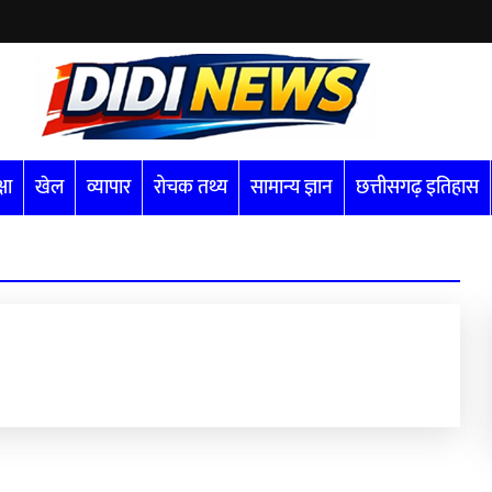
्षा
खेल
व्यापार
रोचक तथ्य
सामान्य ज्ञान
छत्तीसगढ़ इतिहास