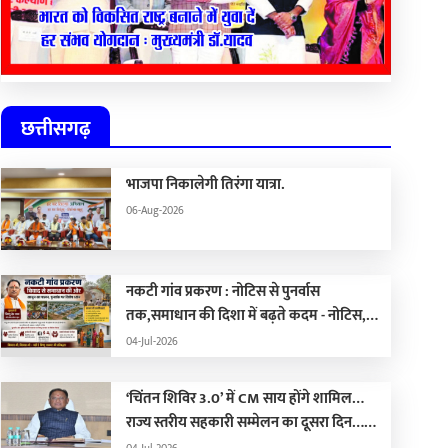
छत्तीसगढ़
भाजपा निकालेगी तिरंगा यात्रा.
06-Aug-2026
नकटी गांव प्रकरण : नोटिस से पुनर्वास
तक,समाधान की दिशा में बढ़ते कदम - नोटिस,
कार्रवाई, पुनर्वास और राजनीति का सच
04-Jul-2026
‘चिंतन शिविर 3.0’ में CM साय होंगे शामिल…
राज्य स्तरीय सहकारी सम्मेलन का दूसरा दिन…
भोरमदेव ईको ट्रेल 2026 आज से शुरू…