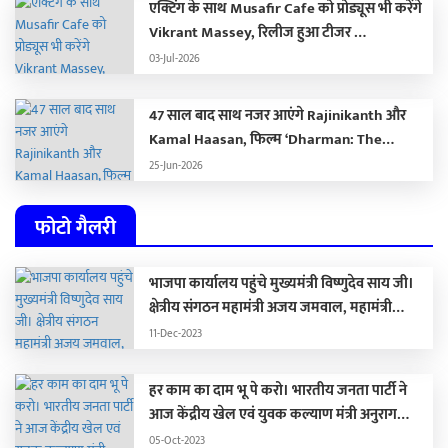
एक्टिंग के साथ Musafir Cafe को प्रोड्यूस भी करेंगे
Vikrant Massey, रिलीज हुआ टीजर …
03-Jul-2026
47 साल बाद साथ नजर आएंगे Rajinikanth और
Kamal Haasan, फिल्म ‘Dharman: The
Deadly Doctor’ से सामने आया खौफनाक फर्स्ट
25-Jun-2026
लुक …
फोटो गैलरी
भाजपा कार्यालय पहुंचे मुख्यमंत्री विष्णुदेव साय जी।
क्षेत्रीय संगठन महामंत्री अजय जमवाल, महामंत्री
संगठन पवन साय जी पूर्व मंत्री संगठन रामप्रताप जी से
11-Dec-2023
मिले।
हर काम का दाम भू पे करो। भारतीय जनता पार्टी ने
आज केंद्रीय खेल एवं युवक कल्याण मंत्री अनुराग
ठाकुर की पत्रवार्ता में भ्रष्टाचार स्कैनर लॉन्च किया। इस
05-Oct-2023