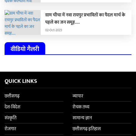
स्कैनर के माध्यम से भूपेश बघेल के सभी भ्रष्टाचार
बीजेपी जन-जन तक पहुंचाएगी।
ग्राम चीचा में नवा रायपुर प्रभावितों का पैदल मार्च के
पहले का जन समूह....
02-Oct-2023
वीडियो गैलरी
QUICK LINKS
छत्तीसगढ़
व्यापार
देश-विदेश
रोचक तथ्य
संस्कृति
सामान्य ज्ञान
रोजगार
छत्तीसगढ़ इतिहास