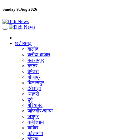
Sunday 9, Aug 2026
छत्तीसगढ़
बालोद
बलौदा बाजार
बलरामपुर
बस्तर
बेमेतरा
बीजापुर
बिलासपुर
दंतेवाड़ा
धमतरी
दुर्ग
गरियाबंद
जांजगीर-चाम्पा
जशपुर
कबीरधाम
कांकेर
कोंडागांव
कोरबा