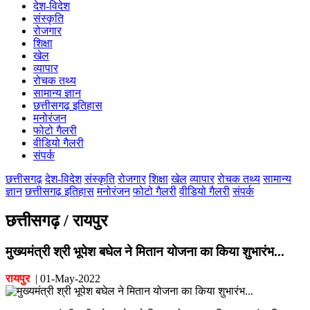
देश-विदेश
कोरिया
संस्कृति
महासमुंद
रोजगार
मुंगेली
शिक्षा
नारायणपुर
खेल
रायगढ़
व्यापार
रायपुर
रोचक तथ्य
राजनांदगांव
सामान्य ज्ञान
सुकमा
छत्तीसगढ़ इतिहास
सूरजपुर
मनोरंजन
सरगुजा
फोटो गैलरी
गौरेला पेंड्रा मरवाही
वीडियो गैलरी
खैरागढ़-छुईखदान-गंडई
संपर्क
मोहला मानपुर चौकी
सारंगढ़-बिलाईगढ़
छत्तीसगढ़
देश-विदेश
संस्कृति
रोजगार
शिक्षा
खेल
व्यापार
रोचक तथ्य
सामान्य
मनेन्द्रगढ़ – चिरिमिरी – भरतपुर
ज्ञान
छत्तीसगढ़ इतिहास
मनोरंजन
फोटो गैलरी
वीडियो गैलरी
संपर्क
सक्ति
छत्तीसगढ़ / रायपुर
मुख्यमंत्री श्री भूपेश बघेल ने मितान योजना का किया शुभारंभ...
रायपुर
|
01-May-2022